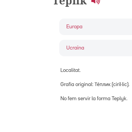
Téplik
Europa
Ucraïna
Localitat.
Grafia original: Те́плик (ciríl·lic).
No fem servir la forma Teplyk.