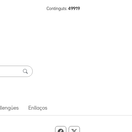
Continguts:
49919
 llengües
Enllaços