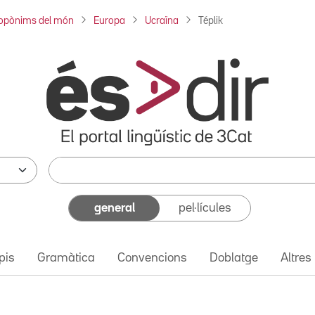
opònims del món
Europa
Ucraïna
Téplik
general
pel·lícules
pis
Gramàtica
Convencions
Doblatge
Altres