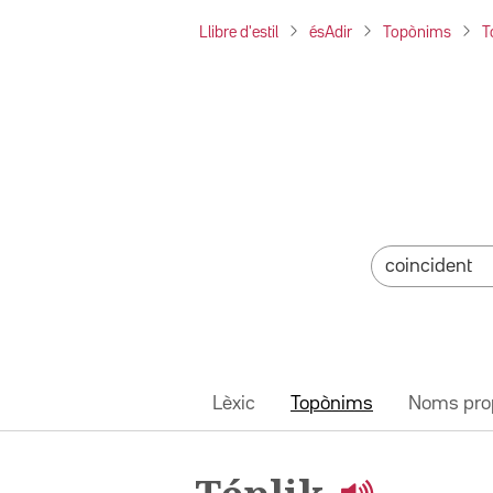
Llibre d'estil
ésAdir
Topònims
T
Lèxic
Topònims
Noms pro