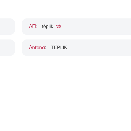
téplik
AFI
:
TÉPLIK
Antena
: