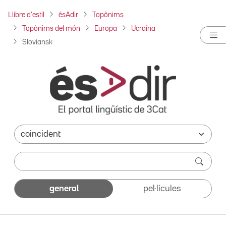
Llibre d'estil
ésAdir
Topònims
Topònims del món
Europa
Ucraïna
Sloviansk
general
pel·lícules