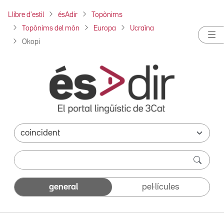
Llibre d'estil
ésAdir
Topònims
Topònims del món
Europa
Ucraïna
Okopi
general
pel·lícules