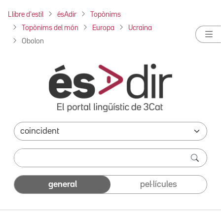
Llibre d'estil
ésAdir
Topònims
Topònims del món
Europa
Ucraïna
Obolon
general
pel·lícules