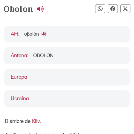
Obolon
Compartir pe
Compart
Co
oβolón
AFI
:
OBOLÓN
Antena
:
Europa
Ucraïna
Districte de
Kíiv
.