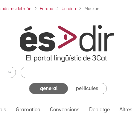
opònims del món
Europa
Ucraïna
Mosxun
general
pel·lícules
pis
Gramàtica
Convencions
Doblatge
Altres