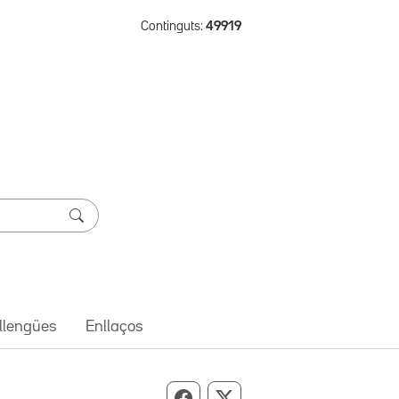
Continguts:
49919
 llengües
Enllaços