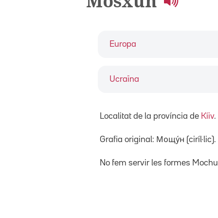
Mosxun
Europa
Ucraïna
Localitat de la província de
Kíiv
.
Grafia original: Мощу́н (ciríl·lic).
No fem servir les formes Moc