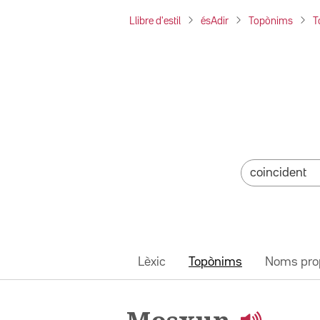
Llibre d'estil
ésAdir
Topònims
T
Lèxic
Topònims
Noms pro