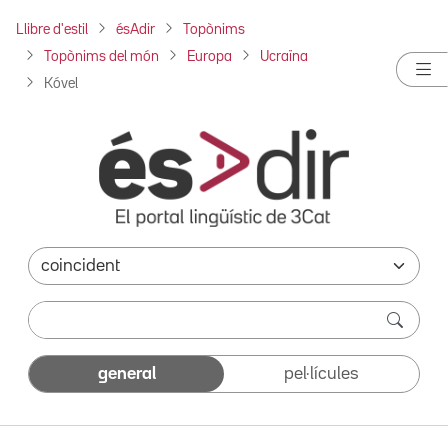
Llibre d'estil
ésAdir
Topònims
Topònims del món
Europa
Ucraïna
Kóvel
general
pel·lícules