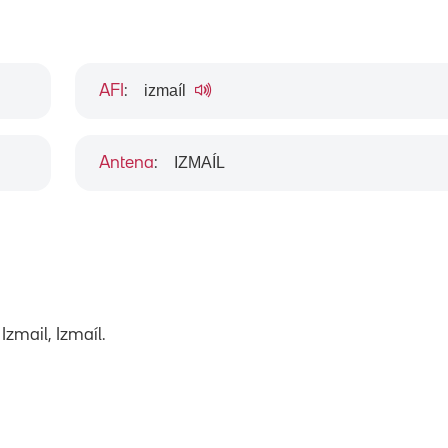
izmaíl
AFI
:
IZMAÍL
Antena
:
Izmail, Izmaíl.