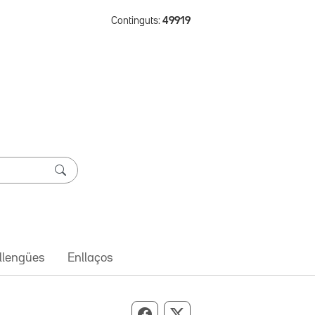
Continguts:
49919
 llengües
Enllaços