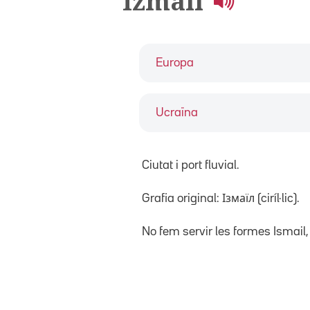
Izmaïl
Europa
Ucraïna
Ciutat i port fluvial.
Grafia original: Ізмаїл (ciríl·lic).
No fem servir les formes Ismail, 