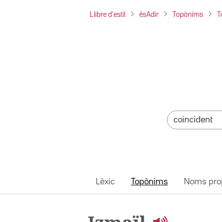
Llibre d'estil
ésAdir
Topònims
T
Lèxic
Topònims
Noms pro