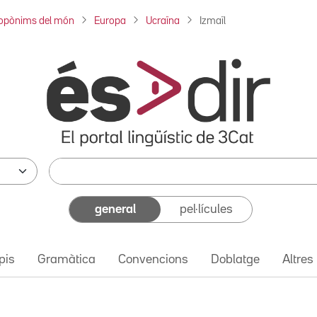
opònims del món
Europa
Ucraïna
Izmaïl
general
pel·lícules
pis
Gramàtica
Convencions
Doblatge
Altres