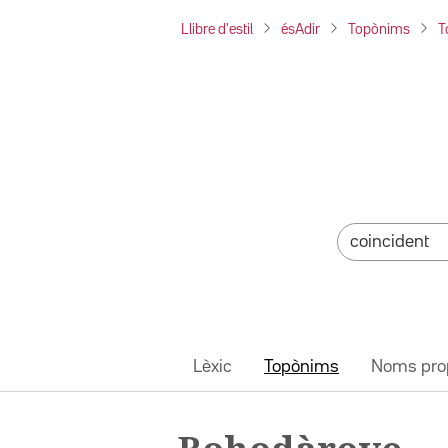
Llibre d'estil
ésAdir
Topònims
T
Lèxic
Topònims
Noms pro