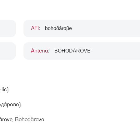
bohoðáɾoβe
AFI
:
BOHODÀROVE
Antena
:
lic).
одáрово).
dàrove, Bohodàrovo