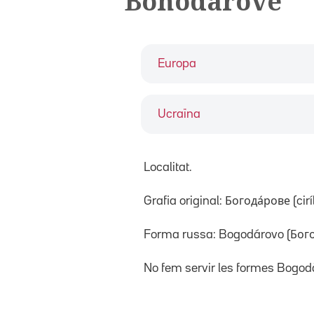
Bohodàrove
Europa
Ucraïna
Localitat.
Grafia original: Богода́рове (ciríl·
Forma russa: Bogodárovo (Бог
No fem servir les formes Bogo