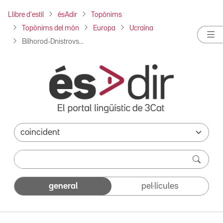
Llibre d'estil
ésAdir
Topònims
Topònims del món
Europa
Ucraïna
Bílhorod-Dnistrovs...
general
pel·lícules