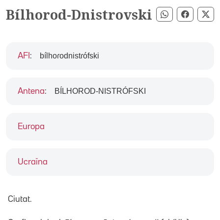
Bílhorod-Dnistrovski
Compartir pe
Compart
Co
bílhoɾodnistɾófski
AFI
:
BÍLHOROD-NISTRÓFSKI
Antena
:
Europa
Ucraïna
Ciutat.