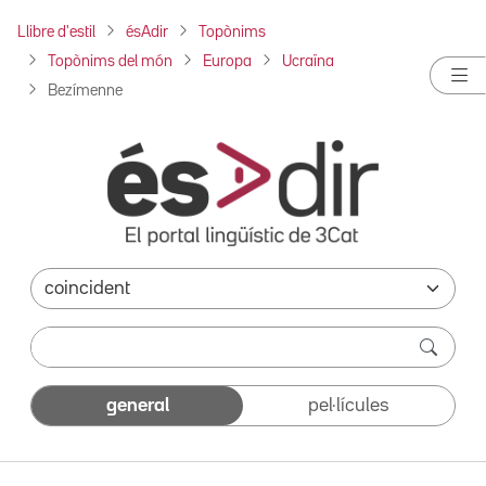
Llibre d'estil
ésAdir
Topònims
Topònims del món
Europa
Ucraïna
Bezímenne
general
pel·lícules