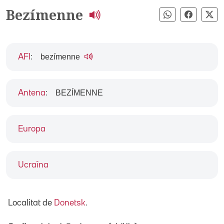
Bezímenne
Compartir pe
Compart
Co
bezímenne
AFI
:
BEZÍMENNE
Antena
:
Europa
Ucraïna
Localitat de
Donetsk
.