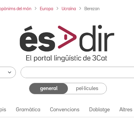
opònims del món
Europa
Ucraïna
Berezan
general
pel·lícules
pis
Gramàtica
Convencions
Doblatge
Altres