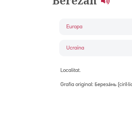
Berezan
Europa
Ucraïna
Localitat.
Grafia original: Береза́нь (ciríl·lic