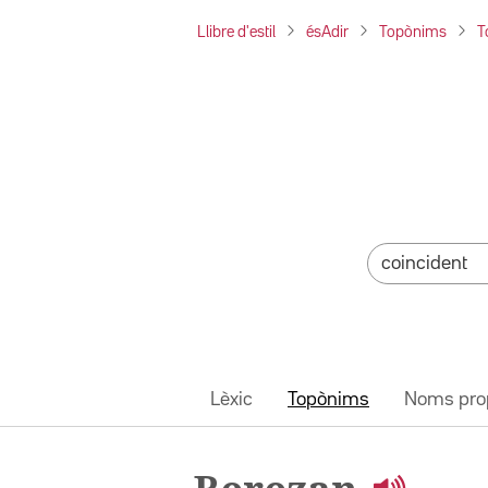
Llibre d'estil
ésAdir
Topònims
T
Lèxic
Topònims
Noms pro