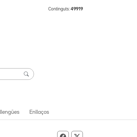
Continguts:
49919
 llengües
Enllaços