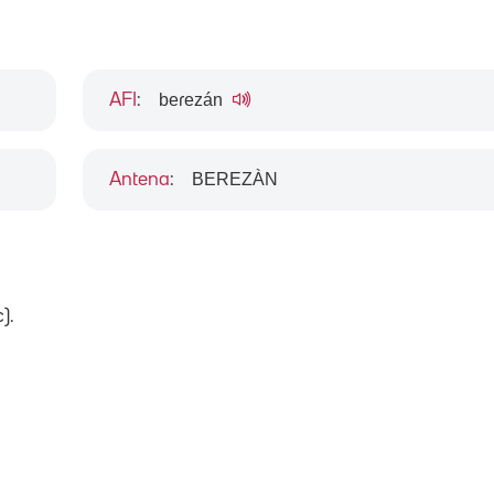
beɾezán
AFI
:
BEREZÀN
Antena
:
).