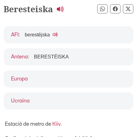
Beresteiska
Compartir pe
Compart
Co
beɾestéjska
AFI
:
BERESTÉISKA
Antena
:
Europa
Ucraïna
Estació de metro de
Kíiv
.