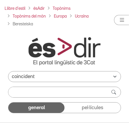
Llibre d'estil
ésAdir
Topònims
Topònims del món
Europa
Ucraïna
Beresteiska
general
pel·lícules