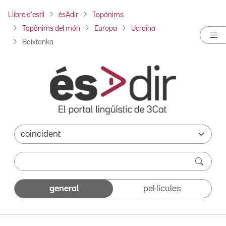
Llibre d'estil
ésAdir
Topònims
Topònims del món
Europa
Ucraïna
Baixtanka
general
pel·lícules