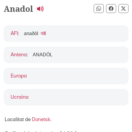
Anadol
Compartir pe
Compart
Co
anaðól
AFI
:
ANADÓL
Antena
:
Europa
Ucraïna
Localitat de
Donetsk
.