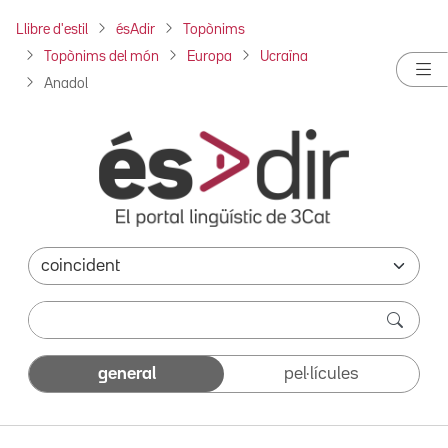
Llibre d'estil
ésAdir
Topònims
Topònims del món
Europa
Ucraïna
Anadol
general
pel·lícules