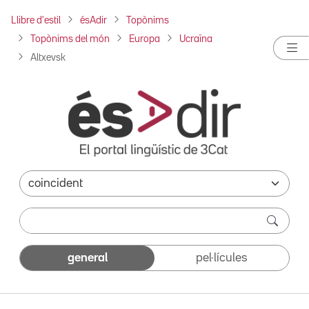
Llibre d'estil
ésAdir
Topònims
Topònims del món
Europa
Ucraïna
Altxevsk
general
pel·lícules