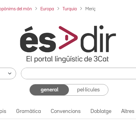
opònims del món
Europa
Turquia
Meriç
general
pel·lícules
pis
Gramàtica
Convencions
Doblatge
Altres