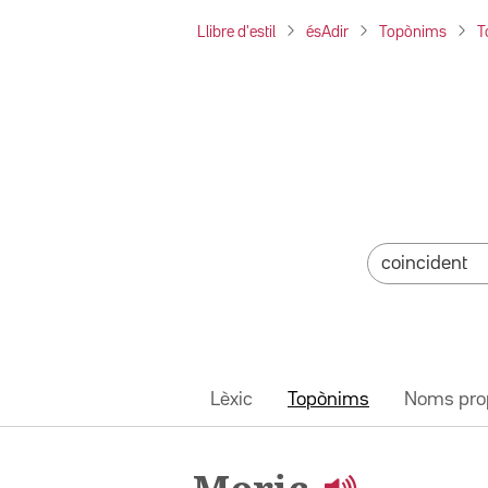
Llibre d'estil
ésAdir
Topònims
T
Lèxic
Topònims
Noms pro