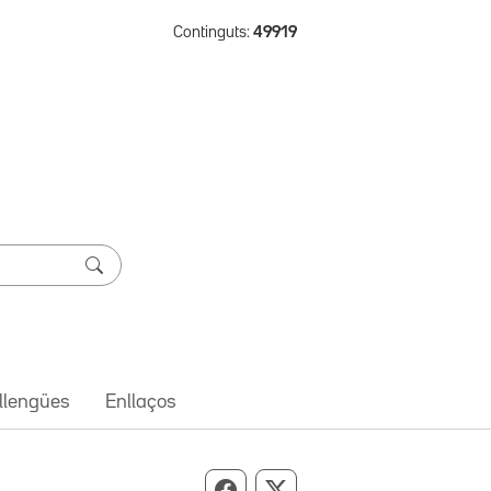
Continguts:
49919
 llengües
Enllaços