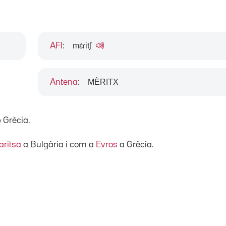
mɛ́ɾitʃ
AFI
:
MÈRITX
Antena
:
b Grècia.
ritsa
a Bulgària i com a
Evros
a Grècia.