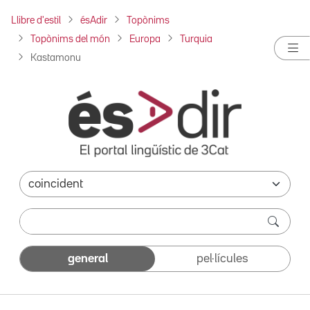
Llibre d'estil
ésAdir
Topònims
Topònims del món
Europa
Turquia
Kastamonu
general
pel·lícules