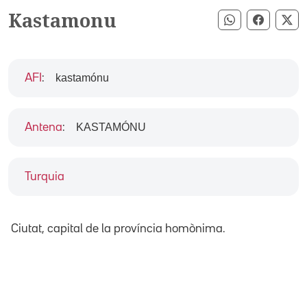
Kastamonu
Compartir pe
Compart
Co
kastamónu
AFI
:
KASTAMÓNU
Antena
:
Turquia
Ciutat, capital de la província homònima.