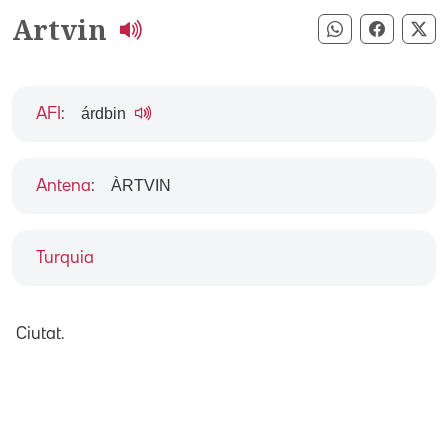
Artvin
Compartir pe
Compart
Co
árdbin
AFI
:
ÀRTVIN
Antena
:
Turquia
Ciutat.