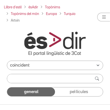
Llibre d'estil
ésAdir
Topònims
Topònims del món
Europa
Turquia
Artvin
general
pel·lícules