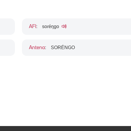
soɾéŋgo
AFI
:
SORÉNGO
Antena
: