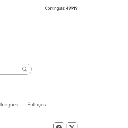
Continguts:
49919
 llengües
Enllaços