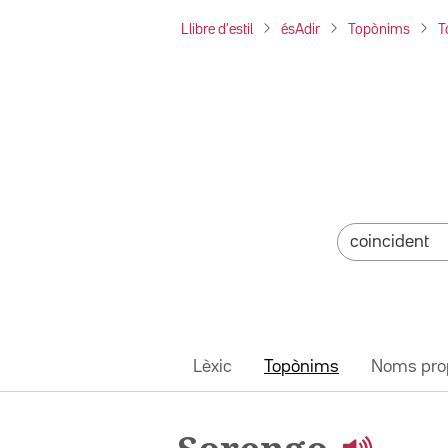
Llibre d'estil
ésAdir
Topònims
T
Lèxic
Topònims
Noms pro