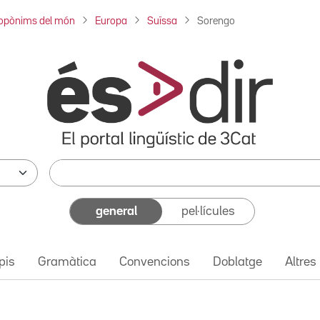
opònims del món
Europa
Suïssa
Sorengo
general
pel·lícules
pis
Gramàtica
Convencions
Doblatge
Altres