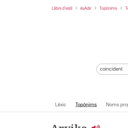
Llibre d'estil
ésAdir
Topònims
T
Lèxic
Topònims
Noms pro