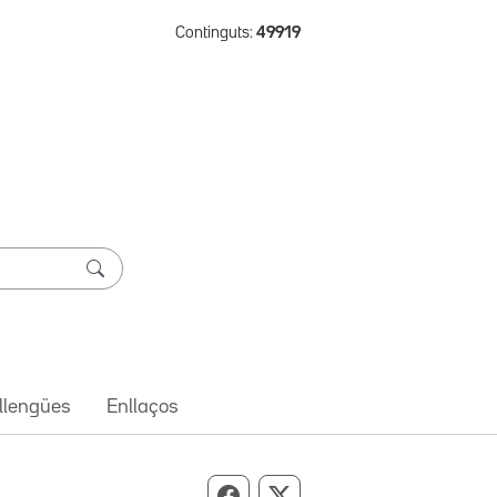
Continguts:
49919
 llengües
Enllaços