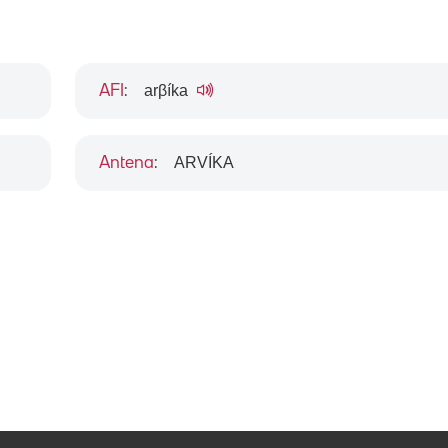
arβíka
AFI
:
ARVÍKA
Antena
: