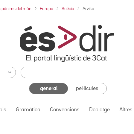
opònims del món
Europa
Suècia
Arvika
general
pel·lícules
pis
Gramàtica
Convencions
Doblatge
Altres