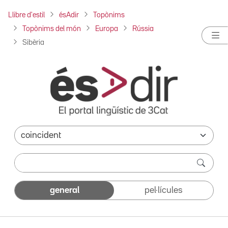
Llibre d'estil
ésAdir
Topònims
Topònims del món
Europa
Rússia
Sibèria
general
pel·lícules