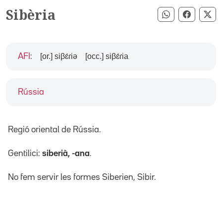
Sibèria
Compartir pe
Compart
Co
[or.] siβɛ́ɾiə
[occ.] siβɛ́ɾia
AFI
:
Rússia
Regió oriental de Rússia.
Gentilici:
siberià, -ana
.
No fem servir les formes Siberien, Sibir.