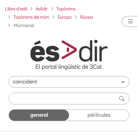
Llibre d'estil
ésAdir
Topònims
Topònims del món
Europa
Rússia
Múrmansk
general
pel·lícules