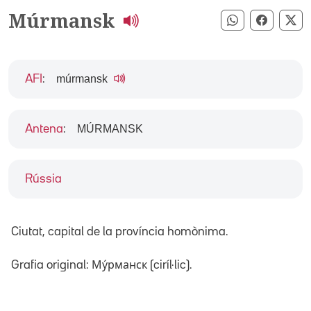
Múrmansk
Compartir pe
Compart
Co
múrmansk
AFI
:
MÚRMANSK
Antena
:
Rússia
Ciutat, capital de la província homònima.
Grafia original: Му́рманск (ciríl·lic).