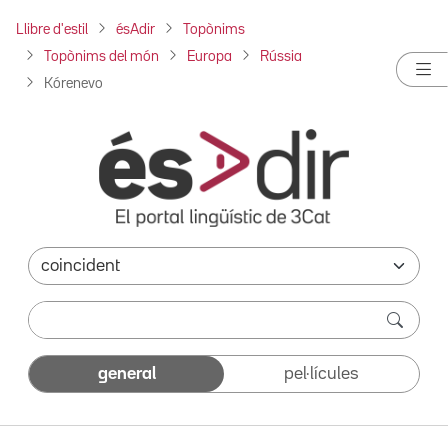
Llibre d'estil
ésAdir
Topònims
Topònims del món
Europa
Rússia
Kórenevo
general
pel·lícules