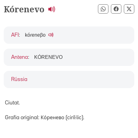
Kórenevo
Compartir pe
Compart
Co
kóɾeneβo
AFI
:
KÓRENEVO
Antena
:
Rússia
Ciutat.
Grafia original: Ко́ренево (ciríl·lic).