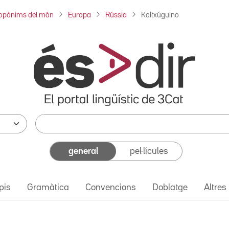
opònims del món
Europa
Rússia
Koltxúguino
general
pel·lícules
pis
Gramàtica
Convencions
Doblatge
Altres