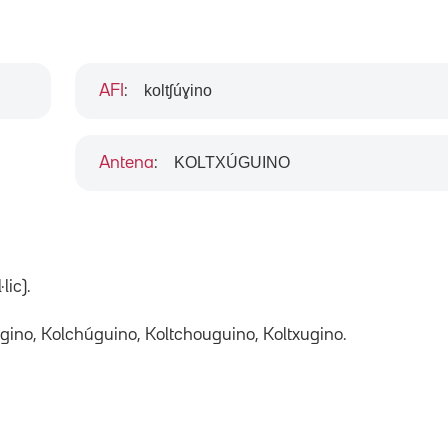
koltʃúɣino
AFI
:
KOLTXÚGUINO
Antena
:
lic).
gino, Kolchúguino, Koltchouguino, Koltxugino.