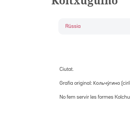
Koltxúguino
Rússia
Ciutat.
Grafia original: Кольчу́гино (ciríl·
No fem servir les formes Kolchu