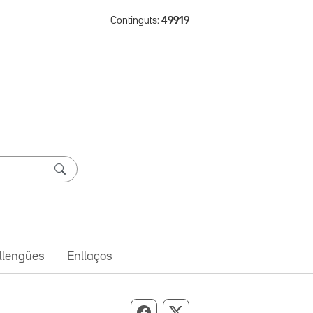
Continguts:
49919
 llengües
Enllaços