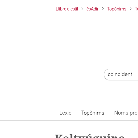
Llibre d'estil
ésAdir
Topònims
T
Lèxic
Topònims
Noms pro