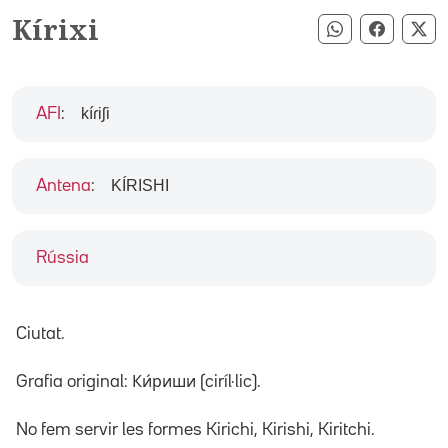
Kírixi
Compartir pe
Compart
Co
kíɾiʃi
AFI
:
KÍRISHI
Antena
:
Rússia
Ciutat.
Grafia original: Ки́риши (ciríl·lic).
No fem servir les formes Kirichi, Kirishi, Kiritchi.