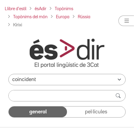
Llibre d'estil
ésAdir
Topònims
Topònims del món
Europa
Rússia
Kírixi
general
pel·lícules