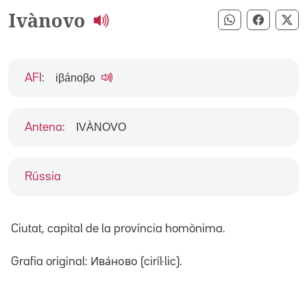
Ivànovo
Compartir pe
Compart
Co
iβánoβo
AFI
:
IVÀNOVO
Antena
:
Rússia
Ciutat, capital de la província homònima.
Grafia original: Ива́ново (ciríl·lic).