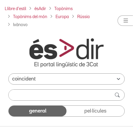
Llibre d'estil
ésAdir
Topònims
Topònims del món
Europa
Rússia
Ivànovo
general
pel·lícules