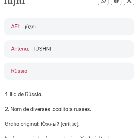
Iujni
Compartir pe
Compart
Co
júʒni
AFI
:
IÚSHNI
Antena
:
Rússia
1. Illa de Rússia.
2. Nom de diverses localitats russes.
Grafia original: Ю́жный (ciríl·lic).