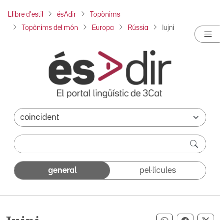
Llibre d'estil
ésAdir
Topònims
Topònims del món
Europa
Rússia
Iujni
general
pel·lícules