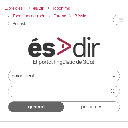
Llibre d'estil
ésAdir
Topònims
Topònims del món
Europa
Rússia
Briansk
general
pel·lícules