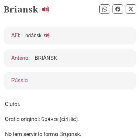
Briansk
Compartir pe
Compart
Co
bɾiánsk
AFI
:
BRIÀNSK
Antena
:
Rússia
Ciutat.
Grafia original: Бря́нск (ciríl·lic).
No fem servir la forma Bryansk.