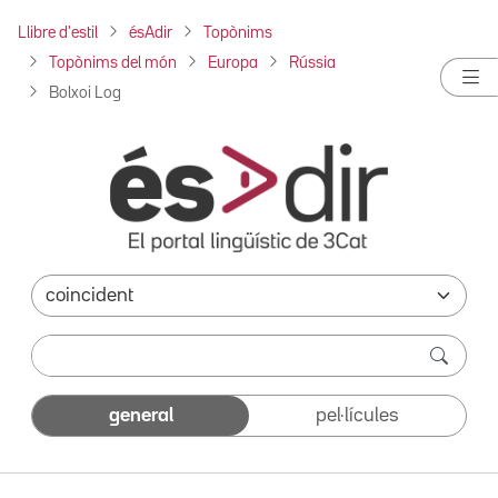
Llibre d'estil
ésAdir
Topònims
Topònims del món
Europa
Rússia
Bolxoi Log
general
pel·lícules