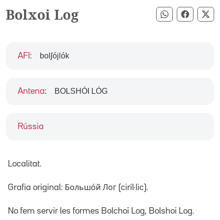
Bolxoi Log
Compartir pe
Compart
Co
bolʃójlók
AFI
:
BOLSHÓI LÓG
Antena
:
Rússia
Localitat.
Grafia original: Большо́й Лог (ciríl·lic).
No fem servir les formes Bolchoï Log, Bolshoi Log.