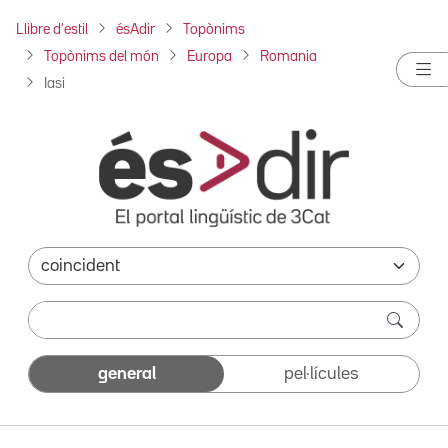
Llibre d'estil
ésAdir
Topònims
Topònims del món
Europa
Romania
Iasi
general
pel·lícules