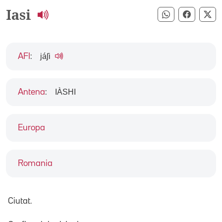
Iasi
Compartir pe
Compart
Co
jáʃi
AFI
:
IÀSHI
Antena
:
Europa
Romania
Ciutat.