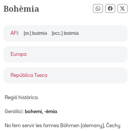
Bohèmia
Compartir pe
Compart
Co
[or.] buɛ́miə
[occ.] boɛ́mia
AFI
:
Europa
República Txeca
Regió històrica.
Gentilici:
bohemi, -èmia
.
No fem servir les formes Böhmen (alemany), Čechy