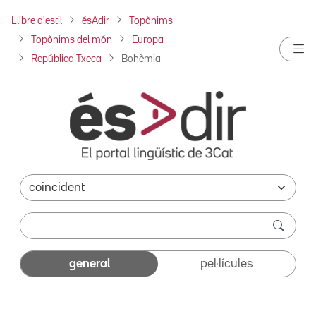
Llibre d'estil
ésAdir
Topònims
Topònims del món
Europa
República Txeca
Bohèmia
general
pel·lícules