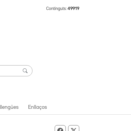
Continguts:
49919
 llengües
Enllaços