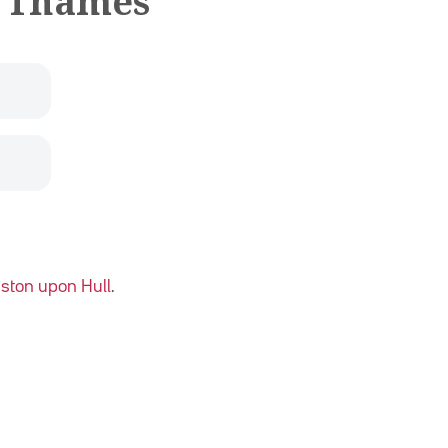
n Thames
ston upon Hull
.