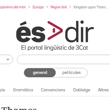
opònims del món
Europa
Regne Unit
Kingston upon Tham...
general
pel·lícules
pis
Gramàtica
Convencions
Doblatge
Altres