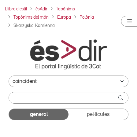
Llibre d'estil
ésAdir
Topònims
Topònims del món
Europa
Polònia
Skarzysko-Kamienna
general
pel·lícules