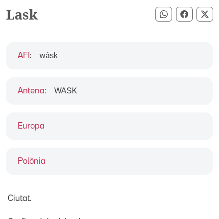
Lask
Compartir pe
Compart
Co
wásk
AFI
:
WASK
Antena
:
Europa
Polònia
Ciutat.