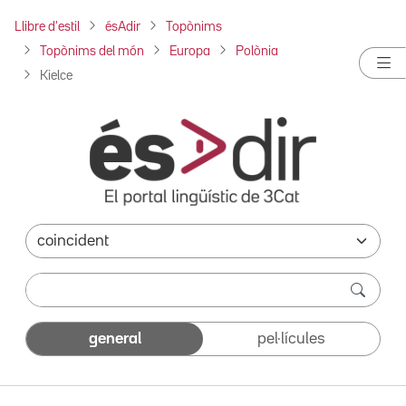
Llibre d'estil
ésAdir
Topònims
Topònims del món
Europa
Polònia
Kielce
general
pel·lícules