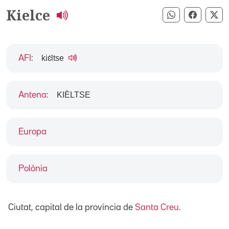
Kielce
Compartir pe
Compart
Co
kiɛ́ltse
AFI
:
KIÈLTSE
Antena
:
Europa
Polònia
Ciutat, capital de la província de
Santa Creu
.