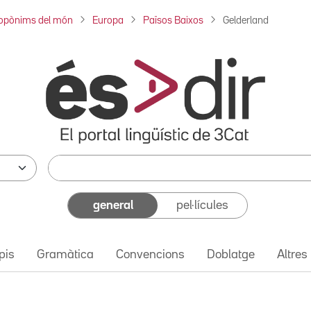
opònims del món
Europa
Països Baixos
Gelderland
general
pel·lícules
pis
Gramàtica
Convencions
Doblatge
Altres