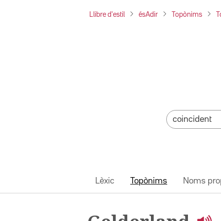
Llibre d'estil
ésAdir
Topònims
T
Lèxic
Topònims
Noms pro