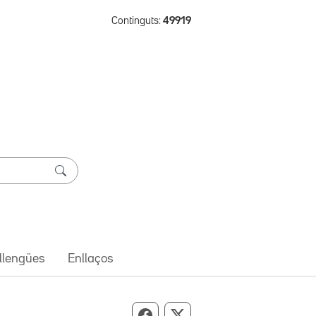
Continguts:
49919
 llengües
Enllaços