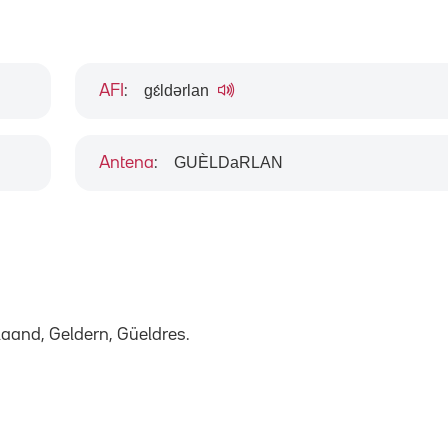
gɛ́ldərlan
AFI
:
GUÈLDaRLAN
Antena
:
laand, Geldern, Güeldres.