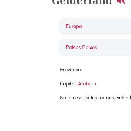
Gelderland
Europa
Països Baixos
Província.
Capital:
Arnhem
.
No fem servir les formes Gelder