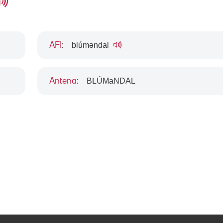
blúməndal
AFI
:
BLÚMaNDAL
Antena
: