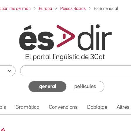
opònims del món
Europa
Països Baixos
Bloemendaal
general
pel·lícules
pis
Gramàtica
Convencions
Doblatge
Altres