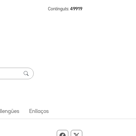
Continguts:
49919
 llengües
Enllaços