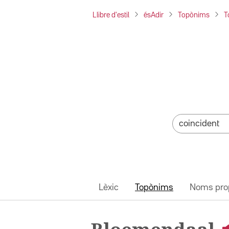
Llibre d'estil
ésAdir
Topònims
T
Lèxic
Topònims
Noms pro