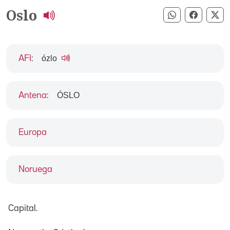
Oslo
Compartir pe
Compart
Co
ózlo
AFI
:
ÓSLO
Antena
:
Europa
Noruega
Capital.