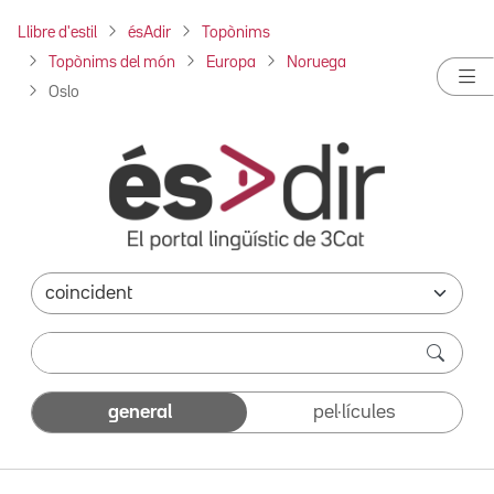
Llibre d'estil
ésAdir
Topònims
Topònims del món
Europa
Noruega
Oslo
general
pel·lícules