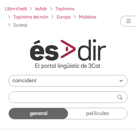
Llibre d'estil
ésAdir
Topònims
Topònims del món
Europa
Moldàvia
Durlesti
general
pel·lícules