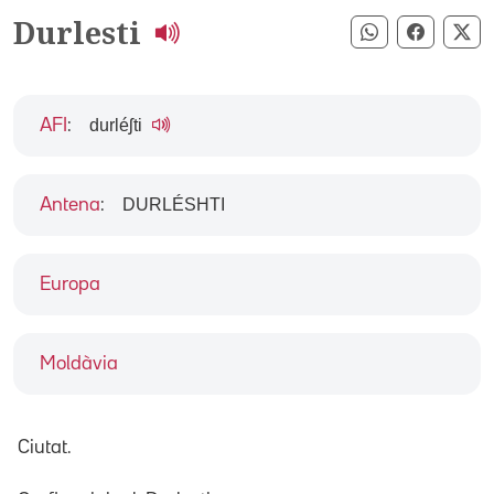
Durlesti
Compartir pe
Compart
Co
durléʃti
AFI
:
DURLÉSHTI
Antena
:
Europa
Moldàvia
Ciutat.