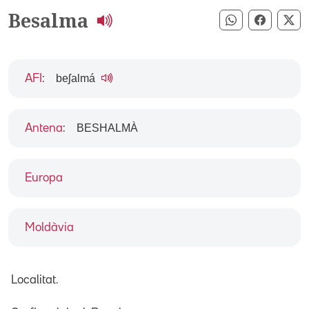
Besalma
Compartir pe
Compart
Co
beʃalmá
AFI
:
BESHALMÀ
Antena
:
Europa
Moldàvia
Localitat.