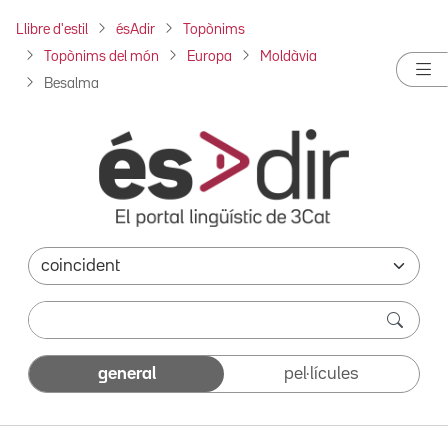
Llibre d'estil
ésAdir
Topònims
Topònims del món
Europa
Moldàvia
Besalma
general
pel·lícules