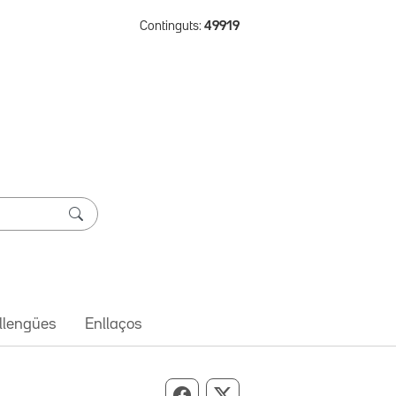
Continguts:
49919
 llengües
Enllaços