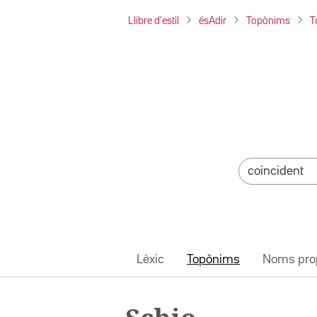
Llibre d'estil
ésAdir
Topònims
T
Lèxic
Topònims
Noms pro