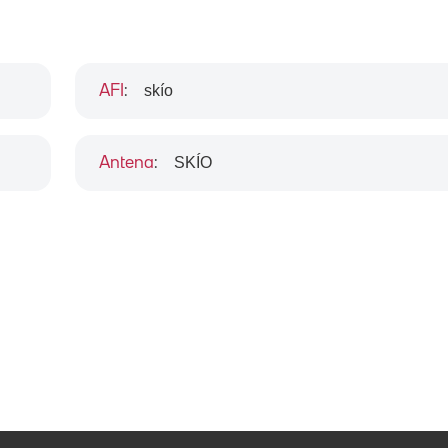
skío
AFI
:
SKÍO
Antena
: