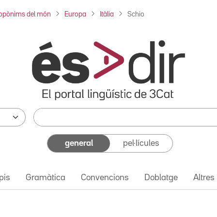
opònims del món
Europa
Itàlia
Schio
general
pel·lícules
pis
Gramàtica
Convencions
Doblatge
Altres