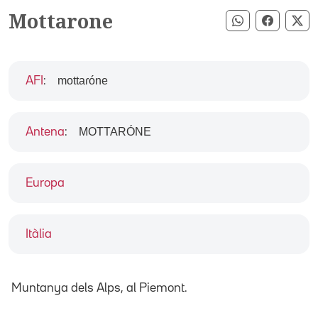
Mottarone
Compartir pe
Compart
Co
mottaɾóne
AFI
:
MOTTARÓNE
Antena
:
Europa
Itàlia
Muntanya dels Alps, al Piemont.