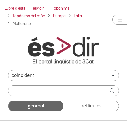
Llibre d'estil
ésAdir
Topònims
Topònims del món
Europa
Itàlia
Mottarone
general
pel·lícules