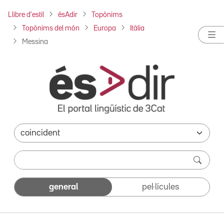
Llibre d'estil
ésAdir
Topònims
Topònims del món
Europa
Itàlia
Messina
general
pel·lícules