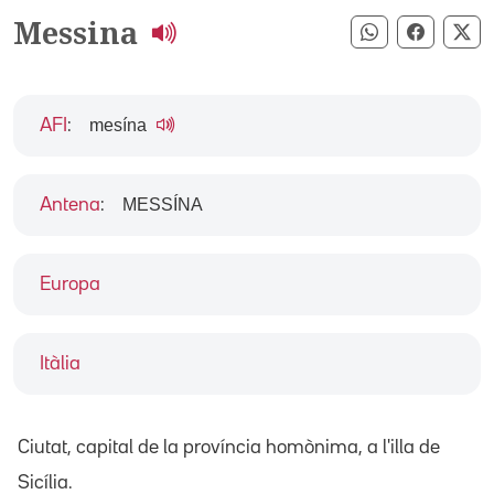
Messina
Compartir pe
Compart
Co
mesína
AFI
:
MESSÍNA
Antena
:
Europa
Itàlia
Ciutat, capital de la província homònima, a l'illa de
Sicília.