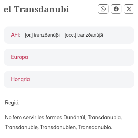
el Transdanubi
Compartir pe
Compart
Co
[or.] tɾənzðənúβi
[occ.] tɾanzðanúβi
AFI
:
Europa
Hongria
Regió.
No fem servir les formes Dunántúl, Transdanubia,
Transdanubie, Transdanubien, Transdanubio.