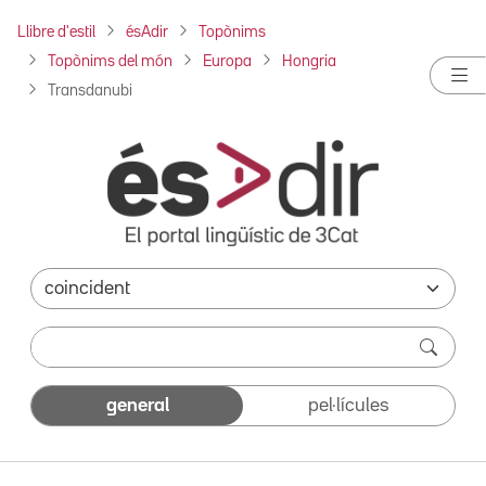
Llibre d'estil
ésAdir
Topònims
Topònims del món
Europa
Hongria
Transdanubi
general
pel·lícules