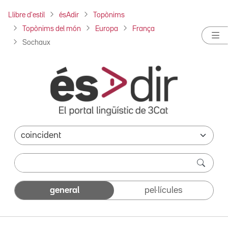
Llibre d'estil
ésAdir
Topònims
Topònims del món
Europa
França
Sochaux
general
pel·lícules