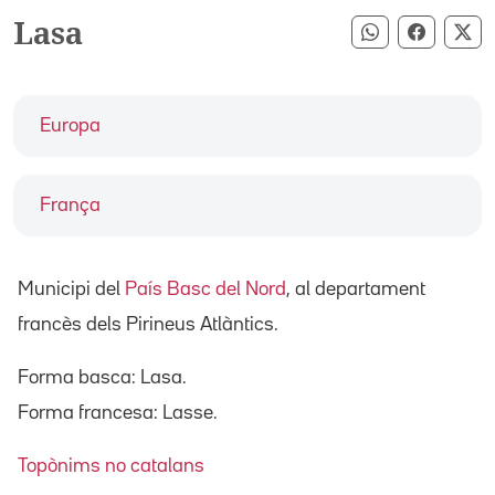
Lasa
Compartir pe
Compart
Co
Europa
França
Municipi del
País Basc del Nord
, al departament
francès dels Pirineus Atlàntics.
Forma basca: Lasa.
Forma francesa: Lasse.
Topònims no catalans