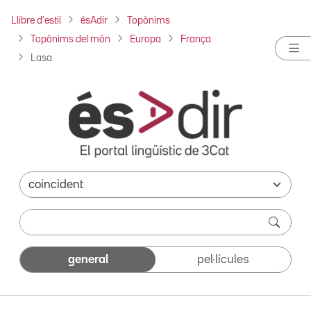
Llibre d'estil
ésAdir
Topònims
Topònims del món
Europa
França
Lasa
general
pel·lícules