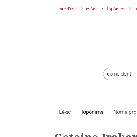
Llibre d'estil
ésAdir
Topònims
T
Lèxic
Topònims
Noms pro