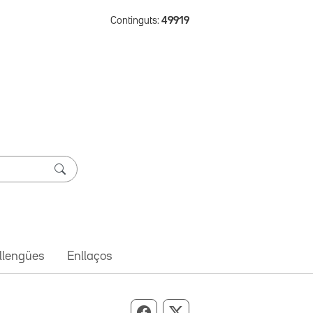
Continguts:
49919
 llengües
Enllaços