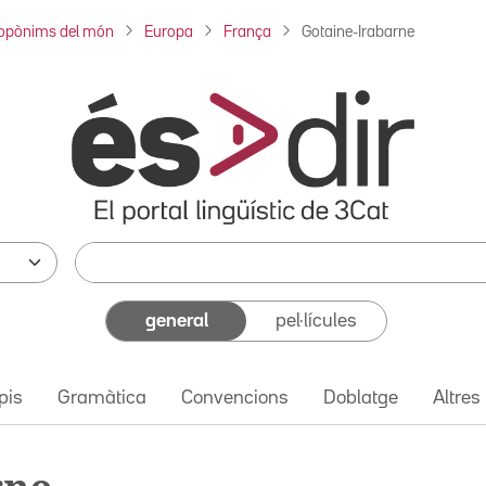
opònims del món
Europa
França
Gotaine-Irabarne
general
pel·lícules
pis
Gramàtica
Convencions
Doblatge
Altres