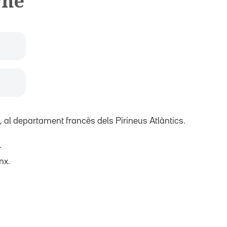
rne
, al departament francès dels Pirineus Atlàntics.
.
nx.