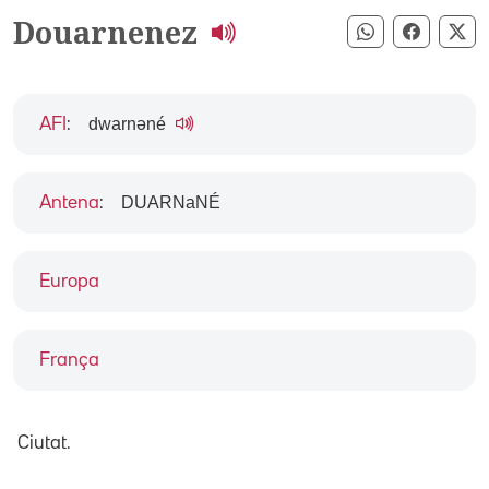
Douarnenez
Compartir pe
Compart
Co
dwarnəné
AFI
:
DUARNaNÉ
Antena
:
Europa
França
Ciutat.