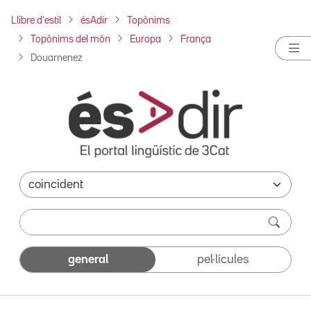
Llibre d'estil
ésAdir
Topònims
Topònims del món
Europa
França
Douarnenez
general
pel·lícules