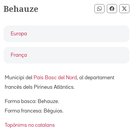
Behauze
Compartir pe
Compart
Co
Europa
França
Municipi del
País Basc del Nord
, al departament
francès dels Pirineus Atlàntics.
Forma basca: Behauze.
Forma francesa: Béguios.
Topònims no catalans