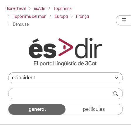
Llibre d'estil
ésAdir
Topònims
Topònims del món
Europa
França
Behauze
general
pel·lícules