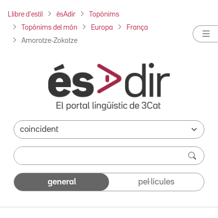
Llibre d'estil
ésAdir
Topònims
Topònims del món
Europa
França
Amorotze-Zokotze
general
pel·lícules