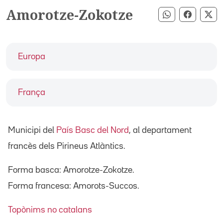
Amorotze-Zokotze
Compartir pe
Compart
Co
Europa
França
Municipi del
País Basc del Nord
, al departament
francès dels Pirineus Atlàntics.
Forma basca: Amorotze-Zokotze.
Forma francesa: Amorots-Succos.
Topònims no catalans